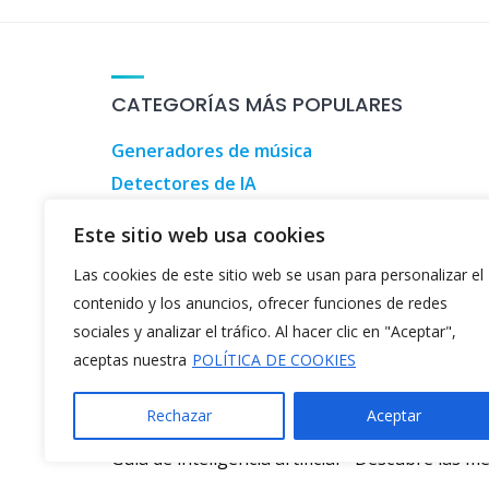
CATEGORÍAS MÁS POPULARES
Generadores de música
Detectores de IA
Herramientas de marketing digital
Este sitio web usa cookies
Herramientas de inversión
Las cookies de este sitio web se usan para personalizar el
Herramientas para informáticos
contenido y los anuncios, ofrecer funciones de redes
Generadores de videos de TikTok
sociales y analizar el tráfico. Al hacer clic en "Aceptar",
aceptas nuestra
POLÍTICA DE COOKIES
Rechazar
Aceptar
©2026
Herramientas de IA gratis
Guía de inteligencia artificial
-
Descubre las me