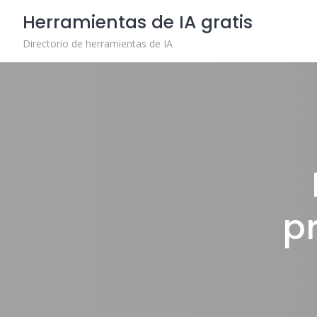
Skip
Herramientas de IA gratis
to
content
Directorio de herramientas de IA
p