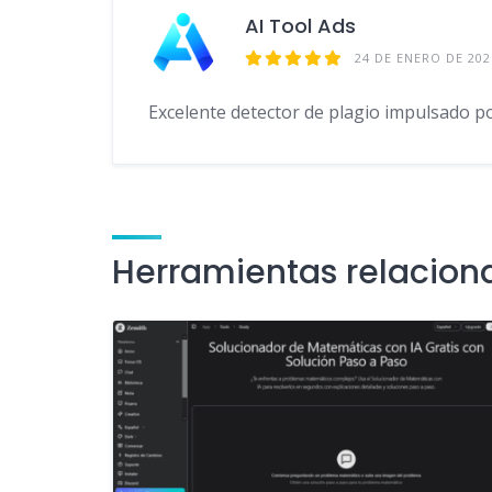
o
n
m
p
AI Tool Ads
k
p
24 DE ENERO DE 202
Excelente detector de plagio impulsado por 
Herramientas relacion