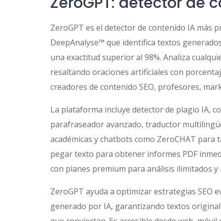
ZeroGPT: detector de 
ZeroGPT es el detector de contenido IA más pr
DeepAnalyse™ que identifica textos generado
una exactitud superior al 98%. Analiza cualqui
resaltando oraciones artificiales con porcent
creadores de contenido SEO, profesores, marke
La plataforma incluye detector de plagio IA, c
parafraseador avanzado, traductor multilingüe
académicas y chatbots como ZeroCHAT para tar
pegar texto para obtener informes PDF inmediat
con planes premium para análisis ilimitados 
ZeroGPT ayuda a optimizar estrategias SEO e
generado por IA, garantizando textos original